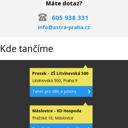
Máte dotaz?
605 938 331
info@astra-praha.cz
Kde tančíme
Prosek - ZŠ Litvínovská 500
Litvínovská 500, Praha 9
Tanec pro děti a juniory
Máslovice - KD Hospoda
Pražská 16, Máslovice