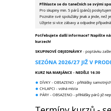
Přihlaste se do tanečních se svými sp
Pro skupiny min. 5 párů (pánů) poskytuje
Poznáte své spolužáky jinak a jinde, než je
Užijete si více zábavy a odpadne případná
Potřebujete další informace? Napište ná
kurzech!
SKUPINOVÉ OBJEDNÁVKY
- poptávku zašle
SEZÓNA 2026/27 JIŽ V PRODE
KURZ NA MARJÁNCE - NEDĚLE 16:30
DÍVKY - OBSAZENO - přihlášky samotných 
CHLAPCI - volná místa
PÁRY - OBSAZENO - přihlášky párů již nep
Termíny kurzů - 