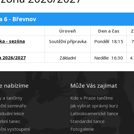
a 6 - Břevnov
Úroveň
Den a čas
Z
ka - sezóna
Soutěžní přípravka
Pondělí 18:15
7
na 2026/2027
Základní
Neděle 16:30
4
e nabízíme
Může Vás zajímat
y a tančírny
Kde v Praze tančíme
ční semináře
Jak vybrat správný kurz
iduální lekce
Latinskoamerické tance
ební tanec
Standardní tance
ční vystoupení
Fotogalerie