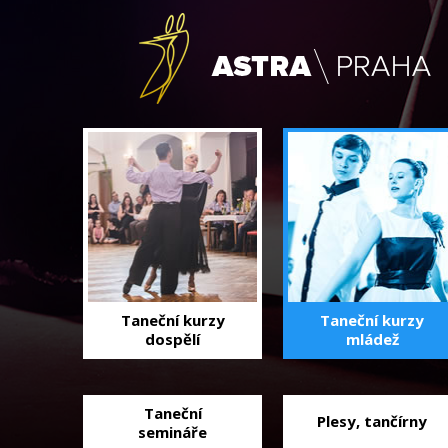
Taneční kurzy
Taneční kurzy
dospělí
mládež
Taneční
Plesy, tančírny
semináře