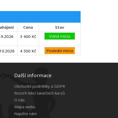
ahájení
Cena
Stav
Volná místa
.9.2026
3 400 Kč
Poslední místa
.10.2026
4 500 Kč
Další informace
Obchodní podmínky a GDPR
Rozvrh lekcí tanečních kurzů
O nás
Mapa webu
Napište nám