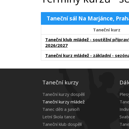
Taneční sál Na Marjánce, Prah
Taneční kurz
Taneční klub mládež - soutěžní příprav
2026/2027
Taneční kurz mládež - základní - sezó
Taneční kurzy
Dál
Taneční kurzy dospělí
Ples
Taneční kurzy mládež
Tane
Tanec děti a junioři
Indiv
Letní škola tance
Svat
Taneční klub dospělí
Tane