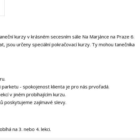
aneční kurzy v krásném secesním sále Na Marjánce na Praze 6.
vat, jsou určeny speciální pokračovací kurzy. Ty mohou tanečníka
ru.
 parketu - spokojenost klienta je pro nás prvořadá.
cí v jiném probíhajícím kurzu.
íků poskytujeme zajímavé slevy.
íhá na 3. nebo 4. lekci.