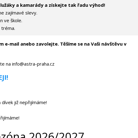
olužáky a kamarády a získejte tak řadu výhod!
me zajímavé slevy.
n ve škole.
 tréma.
m e-mail anebo zavolejte. Těšíme se na Vaši návštěvu v
te na info@astra-praha.cz
JI!
dívek již nepřijímáme!
řijímáme!
sezóna 2026/2027