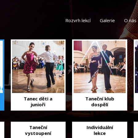
Rozvrh lekcí
Galerie
O nás
Tanec děti a
Taneční klub
junioři
dospělí
Taneční
Individuální
vystoupení
lekce