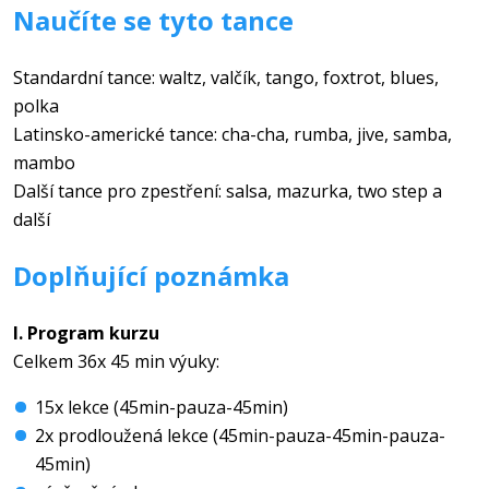
Naučíte se tyto tance
Standardní tance: waltz, valčík, tango, foxtrot, blues,
polka
Latinsko-americké tance: cha-cha, rumba, jive, samba,
mambo
Další tance pro zpestření: salsa, mazurka, two step a
další
Doplňující poznámka
I. Program kurzu
Celkem 36x 45 min výuky:
15x lekce (45min-pauza-45min)
2x prodloužená lekce (45min-pauza-45min-pauza-
45min)