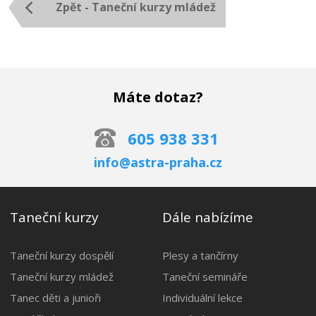
Zpět - Taneční kurzy mládež
Máte dotaz?
605 938 331
info@astra-praha.cz
Taneční kurzy
Dále nabízíme
Taneční kurzy dospělí
Plesy a tančírny
Taneční kurzy mládež
Taneční semináře
Tanec děti a junioři
Individuální lekce