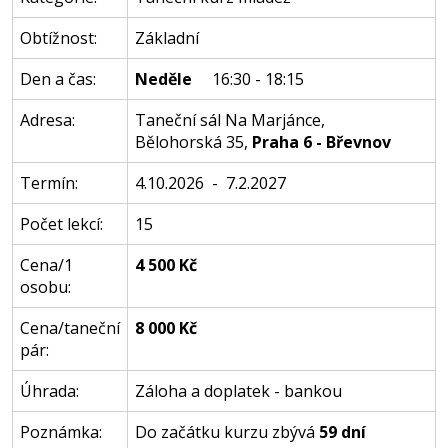
Obtížnost:
Základní
Den a čas:
Neděle
16:30 - 18:15
Adresa:
Taneční sál Na Marjánce
,
Bělohorská 35
,
Praha 6 - Břevnov
Termín:
4.10.2026 - 7.2.2027
Počet lekcí:
15
Cena/1
4 500 Kč
osobu:
Cena/taneční
8 000 Kč
pár:
Úhrada:
Záloha a doplatek - bankou
Poznámka:
Do začátku kurzu zbývá
59 dní