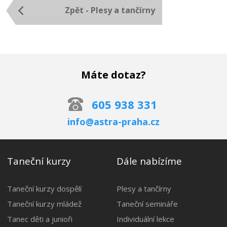
Zpět - Plesy a tančírny
Máte dotaz?
605 938 331
info@astra-praha.cz
Taneční kurzy
Dále nabízíme
Taneční kurzy dospělí
Plesy a tančírny
Taneční kurzy mládež
Taneční semináře
Tanec děti a junioři
Individuální lekce