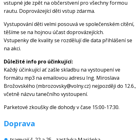
vstupné jde zpět na občerstvení pro všechny formou
rautu. Doprovázející děti vstup zdarma.
Vystupování děti velmi posouvá ve společenském cítění,
těšíme se na hojnou účast doprovázejících.
Vstupenky dle kvality se rozdělují dle data přihlášení se
na akci.
Důležité info pro účinkující:
Každý účinkující ať zašle skladbu na vystoupení ve
formátu mp3 na emailovou adresu Ing. Miroslava
Brožovského (mbrozovsky@volny.cz) nejpozději do 12.6.,
včetně názvu tanečního vystoupení.
Parketové zkoušky dle dohody v čase 15:00-17:30.
Doprava
tramvají č. 22 a 25 - zastávka Marjánka