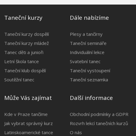
Taneční kurzy
Dále nabízíme
Taneční kurzy dospělí
Plesy a tančírny
Taneční kurzy mládež
Taneční semináře
Tanec děti a junioři
Individuální lekce
Letní škola tance
Svatební tanec
Taneční klub dospělí
Taneční vystoupení
Soutěžní tanec
Taneční seznamka
Může Vás zajímat
Další informace
Kde v Praze tančíme
Obchodní podmínky a GDPR
Jak vybrat správný kurz
Rozvrh lekcí tanečních kurzů
Latinskoamerické tance
O nás