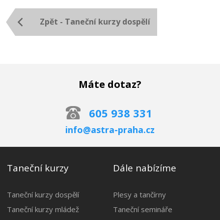
Zpět - Taneční kurzy dospělí
Máte dotaz?
605 938 331
info@astra-praha.cz
Taneční kurzy
Dále nabízíme
Taneční kurzy dospělí
Plesy a tančírny
Taneční kurzy mládež
Taneční semináře