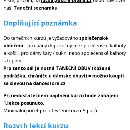
Pište, prosím, na
lucka@astra-praha.cz
nebo navštivte
naši
Taneční seznamku
.
Doplňující poznámka
Do tanečních kurzů je vyžadováno
společenské
oblečení
- pro pány doporučujeme společenské kalhoty
a košili, pro dámy šaty / sukni nebo společenské kalhoty
s topem.
Pro tento sál je nutná TANEČNÍ OBUV (kožená
podrážka, chrániče u dámské obuvi) = možno koupit
se slevou na dancestore.cz
Při nedostatečném naplnění kurzu bude zahájení
1.lekce posunuto.
Minimální počet pro otevření kurzu: 5 párů.
Rozvrh lekcí kurzu