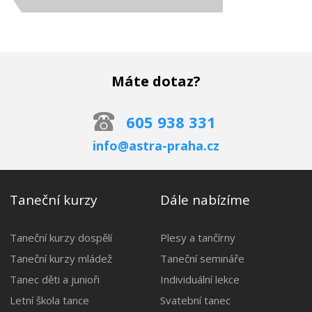
Máte dotaz?
605 938 331
info@astra-praha.cz
Taneční kurzy
Dále nabízíme
Taneční kurzy dospělí
Plesy a tančírny
Taneční kurzy mládež
Taneční semináře
Tanec děti a junioři
Individuální lekce
Letní škola tance
Svatební tanec