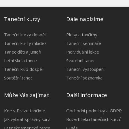
Taneční kurzy
Dále nabízíme
Taneční kurzy dospělí
Plesy a tančírny
Taneční kurzy mládež
Taneční semináře
Tanec děti a junioři
Individuální lekce
Letní škola tance
Svatební tanec
Taneční klub dospělí
Taneční vystoupení
Soutěžní tanec
Taneční seznamka
Může Vás zajímat
Další informace
Kde v Praze tančíme
Obchodní podmínky a GDPR
Jak vybrat správný kurz
Rozvrh lekcí tanečních kurzů
Latinskoamerické tance
O nás