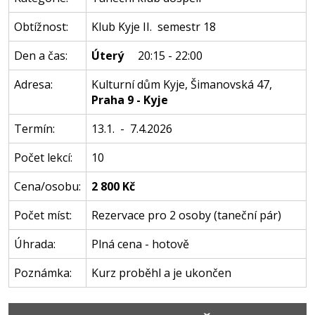
Obtížnost:
Klub Kyje II. semestr 18
Den a čas:
Úterý
20:15 - 22:00
Adresa:
Kulturní dům Kyje
,
Šimanovská 47
,
Praha 9 - Kyje
Termín:
13.1. - 7.4.2026
Počet lekcí:
10
Cena/osobu:
2 800 Kč
Počet míst:
Rezervace pro 2 osoby (taneční pár)
Úhrada:
Plná cena - hotově
Poznámka:
Kurz proběhl a je ukončen